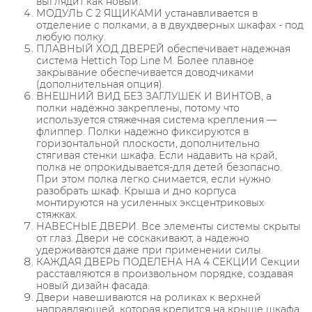
выглядит как новый.
МОДУЛЬ С 2 ЯЩИКАМИ устанавливается в
отделение с полками, а в двухдверных шкафах - под
любую полку.
ПЛАВНЫЙ ХОД ДВЕРЕЙ обеспечивает надежная
система Hettich Top Line M. Более плавное
закрывание обеспечивается доводчиками
(дополнительная опция).
ВНЕШНИЙ ВИД БЕЗ ЗАГЛУШЕК И ВИНТОВ, а
полки надёжно закреплены, потому что
используется стяжечная система крепления —
флиппер. Полки надежно фиксируются в
горизонтальной плоскости, дополнительно
стягивая стенки шкафа. Если надавить на край,
полка не опрокидывается-для детей безопасно.
При этом полка легко снимается, если нужно
разобрать шкаф. Крыша и дно корпуса
монтируются на усиленных эксцентриковых
стяжках.
НАВЕСНЫЕ ДВЕРИ. Все элементы системы скрыты
от глаз. Двери не соскакивают, а надежно
удерживаются даже при применении силы.
КАЖДАЯ ДВЕРЬ ПОДЕЛЕНА НА 4 СЕКЦИИ Секции
расставляются в произвольном порядке, создавая
новый дизайн фасада.
Двери навешиваются на роликах к верхней
направляющей, которая крепится на крыше шкафа,