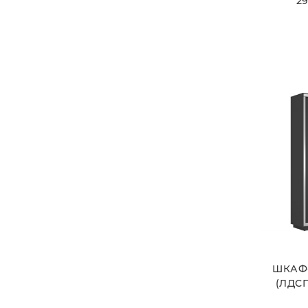
29
ШКАФ
(ЛДСП