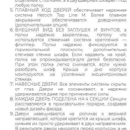
отделение с полками, а в двухдверных шкафах - под
любую полку.
ПЛАВНЫЙ ХОД ДВЕРЕЙ обеспечивает надежная
система Hettich Top Line M. Более плавное
закрывание обеспечивается доводчиками
(дополнительная опция).
ВНЕШНИЙ ВИД БЕЗ ЗАГЛУШЕК И ВИНТОВ, а
полки надёжно закреплены, потому что
используется стяжечная система крепления —
флиппер. Полки надежно фиксируются в
горизонтальной плоскости, дополнительно
стягивая стенки шкафа. Если надавить на край,
полка не опрокидывается-для детей безопасно.
При этом полка легко снимается, если нужно
разобрать шкаф. Крыша и дно корпуса
монтируются на усиленных эксцентриковых
стяжках.
НАВЕСНЫЕ ДВЕРИ. Все элементы системы скрыты
от глаз. Двери не соскакивают, а надежно
удерживаются даже при применении силы.
КАЖДАЯ ДВЕРЬ ПОДЕЛЕНА НА 4 СЕКЦИИ Секции
расставляются в произвольном порядке, создавая
новый дизайн фасада.
Двери навешиваются на роликах к верхней
направляющей, которая крепится на крыше шкафа,
нижняя их просто удерживает в двух направлениях.
В результате двери находятся перед корпусом, а не