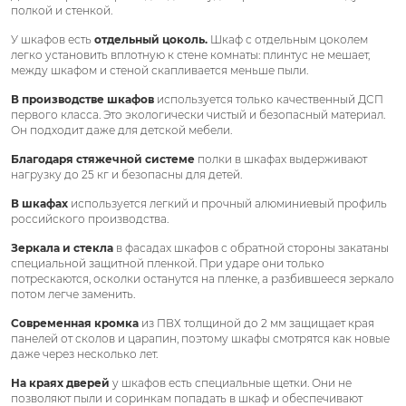
полкой и стенкой.
У шкафов есть
отдельный цоколь.
Шкаф с отдельным цоколем
легко установить вплотную к стене комнаты: плинтус не мешает,
между шкафом и стеной скапливается меньше пыли.
В производстве шкафов
используется только качественный ДСП
первого класса. Это экологически чистый и безопасный материал.
Он подходит даже для детской мебели.
Благодаря стяжечной системе
полки в шкафах выдерживают
нагрузку до 25 кг и безопасны для детей.
В шкафах
используется легкий и прочный алюминиевый профиль
российского производства.
Зеркала и стекла
в фасадах шкафов с обратной стороны закатаны
специальной защитной пленкой. При ударе они только
потрескаются, осколки останутся на пленке, а разбившееся зеркало
потом легче заменить.
Современная кромка
из ПВХ толщиной до 2 мм защищает края
панелей от сколов и царапин, поэтому шкафы смотрятся как новые
даже через несколько лет.
На краях дверей
у шкафов есть специальные щетки. Они не
позволяют пыли и соринкам попадать в шкаф и обеспечивают