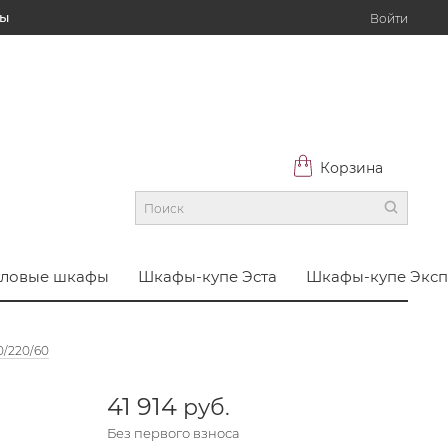
ты
Войти
Корзина
гловые шкафы
Шкафы-купе Эста
Шкафы-купе Эксп
0/220/60
41 914
 руб.
Без первого взноса